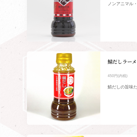
ノンアニマル・ノ
鯖だしラーメン
450円(内税)
鯖だしの旨味た