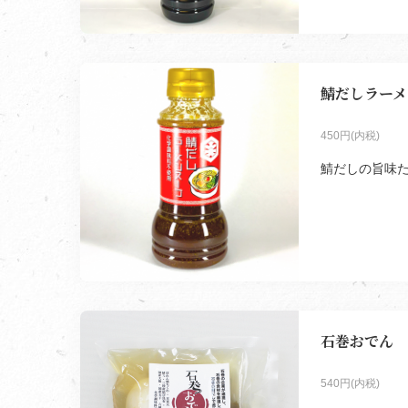
鯖だしラーメン
450円(内税)
鯖だしの旨味た
石巻おでん
540円(内税)