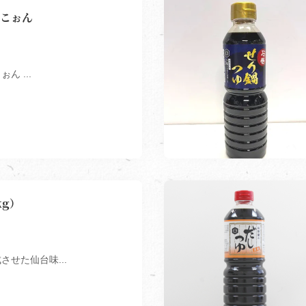
こぉん
ん ...
kg）
させた仙台味...