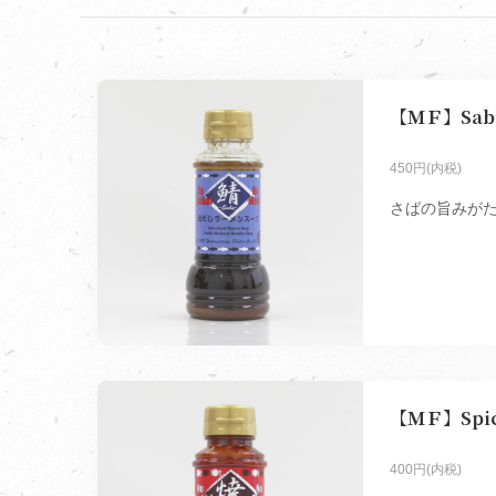
【ＭＦ】Saba
450円(内税)
さばの旨みがた
【ＭＦ】Spicy
400円(内税)