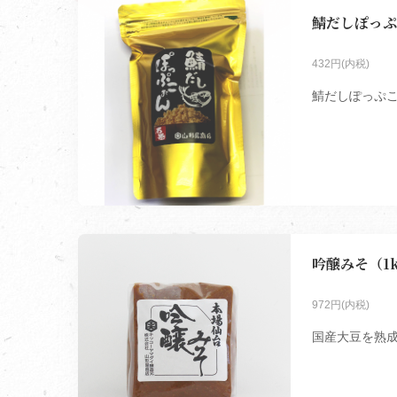
鯖だしぽっぷ
432円(内税)
鯖だしぽっぷこぉ
吟醸みそ（1
972円(内税)
国産大豆を熟成