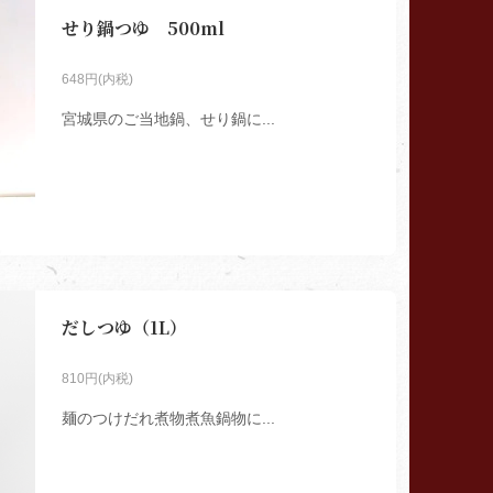
せり鍋つゆ 500ml
648円(内税)
宮城県のご当地鍋、せり鍋に...
だしつゆ（1L）
810円(内税)
麺のつけだれ煮物煮魚鍋物に...