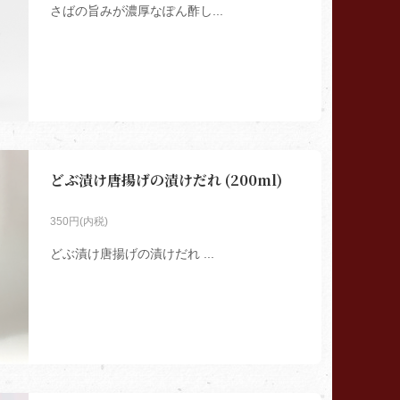
さばの旨みが濃厚なぽん酢し...
どぶ漬け唐揚げの漬けだれ (200ml)
350円(内税)
どぶ漬け唐揚げの漬けだれ ...