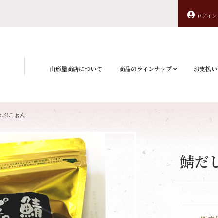
ログイン
山形屋商店について
商品のラインナップ
お支払い
っぷこぉん
鯖だ