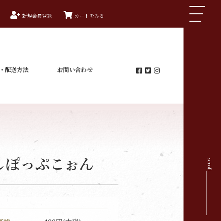
新規会員登録
カートをみる
・配送方法
お問い合わせ
しぽっぷこぉん
scroll