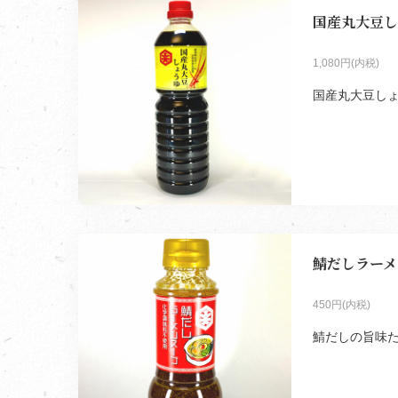
国産丸大豆し
1,080円(内税)
国産丸大豆しょう
鯖だしラーメン
450円(内税)
鯖だしの旨味た