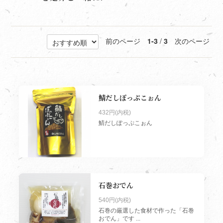
前のページ
1-3
/
3
次のページ
鯖だしぽっぷこぉん
432円(内税)
鯖だしぽっぷこぉん
石巻おでん
540円(内税)
石巻の厳選した食材で作った「石巻
おでん」です ...