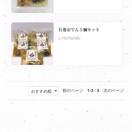
石巻おでん５個セット
2,700円(内税)
前のページ
1-3
/
3
次のページ